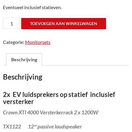
Eventueel inclusief statieven.
EV
TOEVOEGEN AAN WINKELWAGEN
TX1122
Set
Categorie:
Monitorsets
2
boxen
met
Beschrijving
versterker
huurprijs
Beschrijving
per
dag
aantal
2x EV luidsprekers op statief inclusief
versterker
Crown XTI 4000 Versterkerrack 2 x 1200W
TX1122 12″ passive loudspeaker