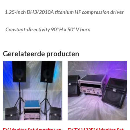
1.25-inch DH3/2010A titanium HF compression driver
Constant-directivity 90º H x 50º V horn
Gerelateerde producten
EV Monitor Set 4 monitor en
EV TX1122FM Monitor Set