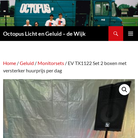
Ga
naar
de
inhoud
Zoeken
Octopus Licht en Geluid – de Wijk
PRIMAI
MENU
Home
/
Geluid
/
Monitorsets
/ EV TX1122 Set 2 boxen met
versterker huurprijs per dag