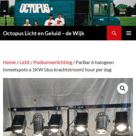
Ga
naar
de
inhoud
Zoeken
Octopus Licht en Geluid – de Wijk
PRIMAI
MENU
Home
/
Licht
/
Podiumverlichting
/ ParBar 6 halogeen
toneelspots a 1KW (dus krachtstroom) huur per dag