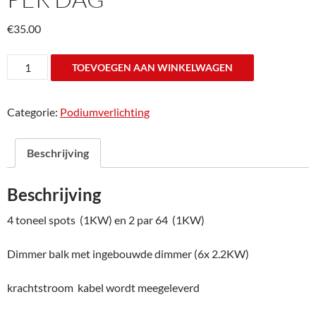
€
35.00
ParBar
TOEVOEGEN AAN WINKELWAGEN
6
halogeen
Categorie:
Podiumverlichting
toneelspots
a
1KW
Beschrijving
(dus
krachtstroom)
Beschrijving
huur
per
4 toneel spots (1KW) en 2 par 64 (1KW)
dag
aantal
Dimmer balk met ingebouwde dimmer (6x 2.2KW)
krachtstroom kabel wordt meegeleverd