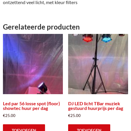
ontzettend veel licht, met kleur filters
Gerelateerde producten
Led par 56 losse spot (floor)
DJ LED licht TBar muziek
showtec huur per dag
gestuurd huurprijs per dag
€
25.00
€
25.00
TOEVOEGEN
TOEVOEGEN